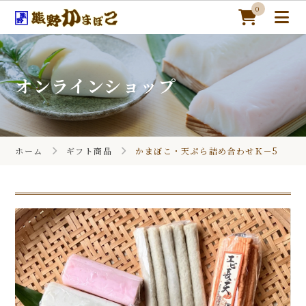
0
オンラインショップ
ホーム
オンラインショップ
ホーム
ギフト商品
かまぼこ・天ぷら詰め合わせＫ－5
熊野かまぼこについて
季節のギフト
かまぼこレシピ
カートを見る