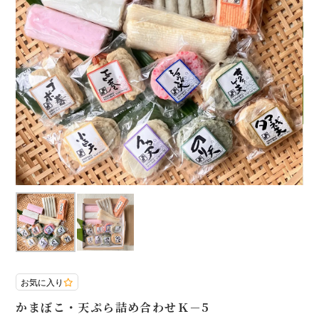
マイページ
会員登録
ログイン
お問合せ
店舗・工場紹介
熊野かまぼこの取り組み
お知らせ一覧
お気に入り
かまぼこ・天ぷら詰め合わせＫ－5