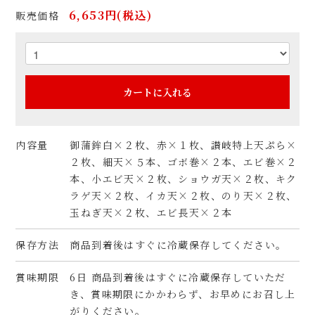
6,653円(税込)
販売価格
カートに入れる
内容量
御蒲鉾白×２枚、赤×１枚、讃岐特上天ぷら×
２枚、細天×５本、ゴボ巻×２本、エビ巻×２
本、小エビ天×２枚、ショウガ天×２枚、キク
ラゲ天×２枚、イカ天×２枚、のり天×２枚、
玉ねぎ天×２枚、エビ長天×２本
保存方法
商品到着後はすぐに冷蔵保存してください。
賞味期限
6日 商品到着後はすぐに冷蔵保存していただ
き、賞味期限にかかわらず、お早めにお召し上
がりください。