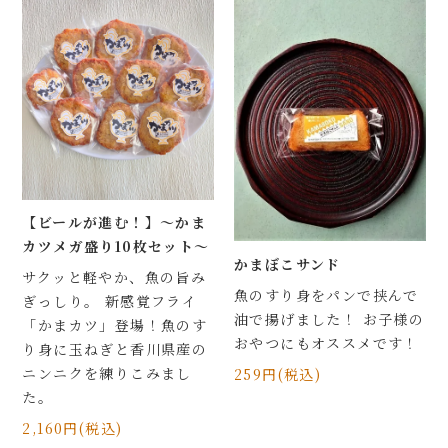
【ビールが進む！】～かま
カツメガ盛り10枚セット～
かまぼこサンド
サクッと軽やか、魚の旨み
魚のすり身をパンで挟んで
ぎっしり。 新感覚フライ
油で揚げました！ お子様の
「かまカツ」登場！魚のす
おやつにもオススメです！
り身に玉ねぎと香川県産の
ニンニクを練りこみまし
259円(税込)
た。
2,160円(税込)