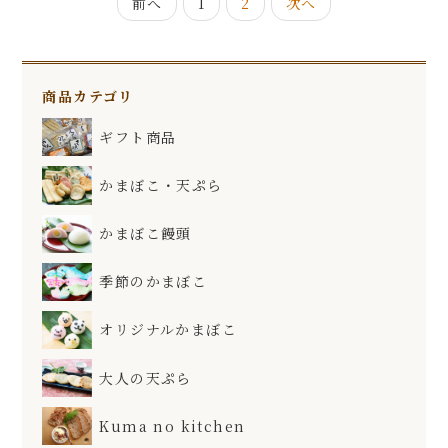
前へ
1
2
次へ
商品カテゴリ
ギフト商品
かまぼこ・天ぷら
かまぼこ饅頭
季節のかまぼこ
オリジナルかまぼこ
大人の天ぷら
Kuma no kitchen