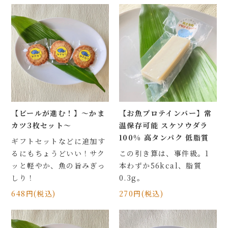
マイページ
会員登録
ログイン
お問合せ
店舗・工場紹介
【ビールが進む！】～かま
【お魚プロテインバー】常
カツ3枚セット～
温保存可能 スケソウダラ
熊野かまぼこの取り組み
100% 高タンパク 低脂質
ギフトセットなどに追加す
るにもちょうどいい！サク
この引き算は、事件級。1
お知らせ一覧
ッと軽やか、魚の旨みぎっ
本わずか56kcal、脂質
しり！
0.3g。
648円(税込)
270円(税込)