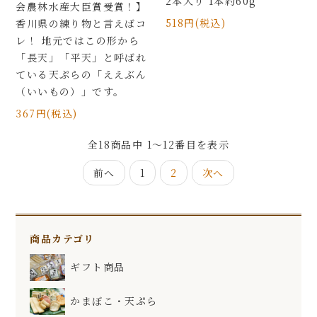
2本入り 1本約60g
会農林水産大臣賞受賞！】
518円(税込)
香川県の練り物と言えばコ
レ！ 地元ではこの形から
「長天」「平天」と呼ばれ
ている天ぷらの「ええぶん
（いいもの）」です。
367円(税込)
全
18
商品中
1～12
番目を表示
前へ
1
2
次へ
商品カテゴリ
ギフト商品
かまぼこ・天ぷら