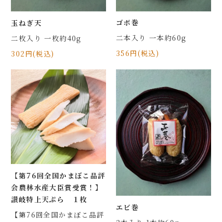
ゴボ巻
玉ねぎ天
二本入り 一本約60g
二枚入り 一枚約40g
356円(税込)
302円(税込)
【第76回全国かまぼこ品評
会農林水産大臣賞受賞！】
讃岐特上天ぷら １枚
エビ巻
【第76回全国かまぼこ品評