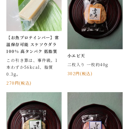
【お魚プロテインバー】常
温保存可能 スケソウダラ
100% 高タンパク 低脂質
小エビ天
この引き算は、事件級。1
二枚入り 一枚約40g
本わずか56kcal、脂質
302円(税込)
0.3g。
270円(税込)